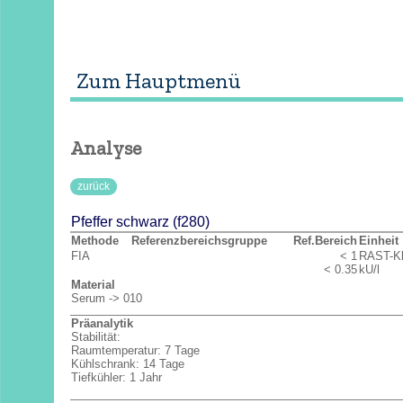
Interne Anmerkungen
Zum Hauptmenü
Analyse
zurück
Pfeffer schwarz (f280)
Methode
Referenzbereichsgruppe
Ref.Bereich
Einheit
FIA
< 1
RAST-K
< 0.35
kU/l
Material
Serum -> 010
Präanalytik
Stabilität:
Raumtemperatur: 7 Tage
Kühlschrank: 14 Tage
Tiefkühler: 1 Jahr