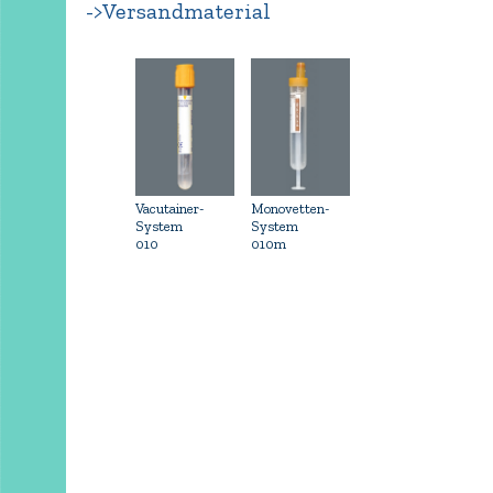
->Versandmaterial
Vacutainer-
Monovetten-
System
System
010
010m