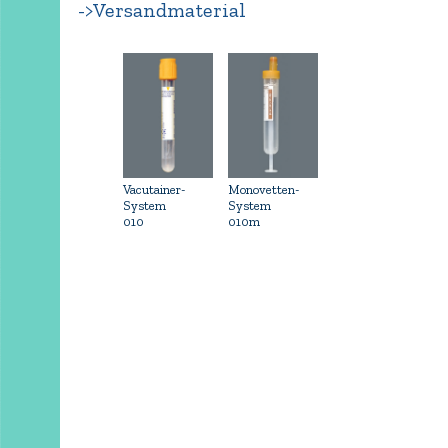
->Versandmaterial
Vacutainer-
Monovetten-
System
System
010
010m