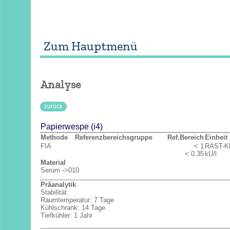
Interne Anmerkungen
Zum Hauptmenü
Analyse
zurück
Papierwespe (i4)
Methode
Referenzbereichsgruppe
Ref.Bereich
Einheit
FIA
< 1
RAST-K
< 0.35
kU/l
Material
Serum ->010
Präanalytik
Stabilität:
Raumtemperatur: 7 Tage
Kühlschrank: 14 Tage
Tiefkühler: 1 Jahr