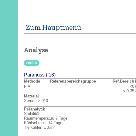
Interne Anmerkungen
Zum Hauptmenü
Analyse
zurück
Paranuss (f18)
Methode
Referenzbereichsgruppe
Ref.Bereich
FIA
<0
< 0.35
Material
Serum -> 010
Präanalytik
Stabilität:
Raumtemperatur: 7 Tage
Kühlschrank: 14 Tage
Tiefkühler: 1 Jahr