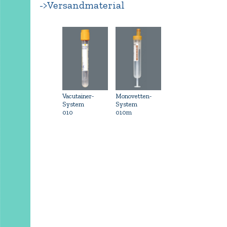
->Versandmaterial
Vacutainer-
Monovetten-
System
System
010
010m